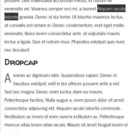
posuere. Duis malesuada accumsan metus, et rutrum ex
venenatis vel. Vivamus semper orci mi, a laoreet
Aliquam iaculis
lobortis
gravida. Donec id dui tortor. Ut lobortis maximus lectus,
at convallis est ornare in. Donec condimentum, erat eget mollis
venenatis, libero lorem consectetur ante, at vulputate mauris
lectus a ligula. Duis et rutrum risus. Phasellus volutpat quis nunc
nec tincidunt.
Dropcap
A
enean ac dignissim nibh. Suspendisse sapien. Donec in
faucibus volutpat, velit in leo ultrices posuere ante a nisl.
Sed nec magna. Donec enim luctus diam eu mauris.
Pellentesque facilisis. Nulla augue a. orem ipsum dolor sit amet,
consectetur adipiscing elit. Aliquam iaculis lobortis commodo.
Vestibulum ac lorem id enim viverra estibulum ac. Pellentesque
rhoncus vitae lorem vitae iaculis. Mauris sit amet feugiat lorem id