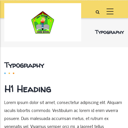
Skip
to
main
content
Typography
Home
-
Typography
Breadcrumb
Typography
H1 Heading
Lorem ipsum dolor sit amet, consectetur adipiscing elit. Aliquam
iaculis lobortis commodo. Vestibulum ac lorem id enim viverra
posuere. Duis malesuada accumsan metus, et rutrum ex
venenatis vel. Vivamus semper orci mi, a laoreet tellus