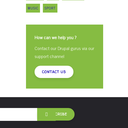
MUSIC
SPORT
How can we help you ?
Contact our Drupal gurus via our
support channel
CONTACT US