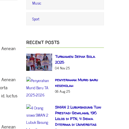
Music
Sport
RECENT POSTS
s. Aenean
Turnamen Sepak Bola
2025
04 Nov 25
s. Aenean
penyerahan Murid baru
kesekolah
porta
06 Aug 25
id, luctus
SMAN 2 Lubukbasung Tuai
Prestasi Gemilang, 196
Lolos di PTN, 4 Siswa
Diterima di Universitas
s. Aenean