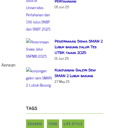
Pertahanan
05 Jun 25
Penerimaan Siswa SMAN 2
Lubuk basung jalur Tes
UTBK tahun 2025
01 Jun 25
s. Aenean
Kunjungan Galeri Seni
SMAN 2 Lubuk basung
27 May 25
TAGS
EDUKASI
FOOD
LIFE STYLE