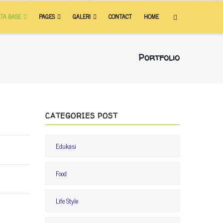
TA BASE
PAGES
GALERI
CONTACT
HOME
Portfolio
CATEGORIES POST
Edukasi
Food
Life Style