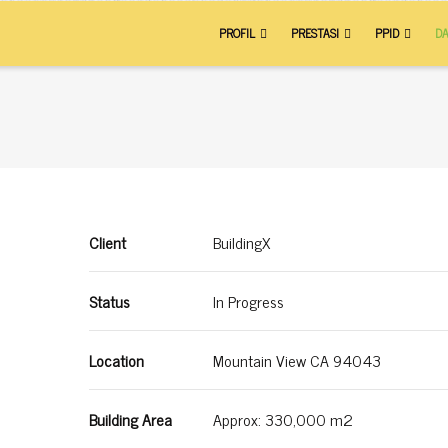
AIN
PROFIL
PRESTASI
PPID
DA
VIGATION
Client
BuildingX
Status
In Progress
Location
Mountain View CA 94043
Building Area
Approx: 330,000 m2